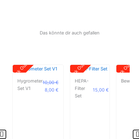
Das könnte dir auch gefallen
Ursprünglicher
Aktueller
Stock Out
Stock Out
Stock Out
Preis
Preis
war:
ist:
Hygrometer
HEPA-
Bewässe
10,00
€
10,00 €
8,00 €.
Set V1
Filter
8,00
€
15,00
€
Set