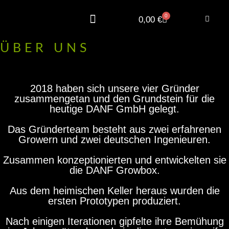
Zum
Inhalt
0
Warenkorb
0,00
€
springen
DANF Advanced
DANF Xtension
ÜBER UNS
2018 haben sich unsere vier Gründer
zusammengetan und den Grundstein für die
heutige DANF GmbH gelegt.
Das Gründerteam besteht aus zwei erfahrenen
Growern und zwei deutschen Ingenieuren.
Zusammen konzeptionierten und entwickelten sie
die DANF Growbox.
Aus dem heimischen Keller heraus wurden die
ersten Prototypen produziert.
Nach einigen Iterationen gipfelte ihre Bemühung