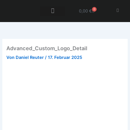
Zum
0
Inhalt
0,00
€
Warenkorb
springen
DANF Advanced
DANF Xtension
Advanced_Custom_Logo_Detail
Von
Daniel Reuter
/
17. Februar 2025