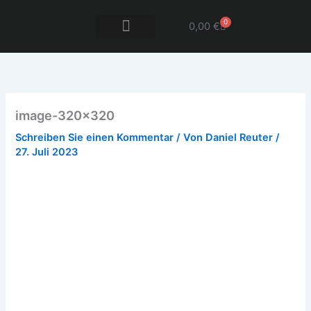
Zum
0
Inhalt
0,00
€
Warenkorb
springen
DANF Advanced
DANF Xtension
image-320×320
Schreiben Sie einen Kommentar
/ Von
Daniel Reuter
/
27. Juli 2023